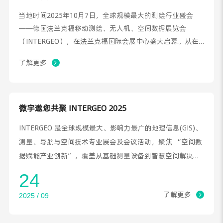
当地时间2025年10月7日，全球规模最大的测绘行业盛会
——德国法兰克福移动测绘、无人机、空间数据展览会
（INTERGEO），在法兰克福国际会展中心盛大启幕。从在
轨卫星到地面勘测无人机，从 AI 分析到三维数字孪生 ——
了解更多
地理信息早已突破 “专业圈” 边界，成为赋能政治、商业与
社会发展的关键资源。
微宇邀您共聚 INTERGEO 2025
INTERGEO 是全球规模最大、影响力最广的地理信息(GIS)、
测量、导航与空间技术专业展会及会议活动，聚焦 “空间数
据赋能产业创新”，覆盖从基础测量设备到智慧空间解决方
案的全产业链，是行业技术交流、商业合作与趋势洞察的核
24
心平台。
了解更多
2025 / 09