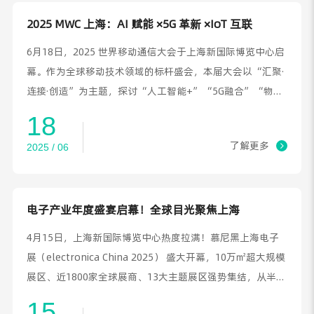
2025 MWC 上海：AI 赋能 ×5G 革新 ×IoT 互联
6月18日，2025 世界移动通信大会于上海新国际博览中心启
幕。作为全球移动技术领域的标杆盛会，本届大会以“汇聚·
连接·创造”为主题，探讨“人工智能+”“5G融合”“物联
网（IoT）”如何重塑各行各业和提升技术协同融合创新路
18
径，提速产业从数字化向智能化跃迁，强化“空天地一体
了解更多
2025 / 06
化”发展布局，构建具有全球影响力的数字生态 。
电子产业年度盛宴启幕！全球目光聚焦上海
4月15日，上海新国际博览中心热度拉满！慕尼黑上海电子
展（electronica China 2025） 盛大开幕，10万㎡超大规模
展区、近1800家全球展商、13大主题展区强势集结，从半导
体到系统集成，从汽车电子到绿色能源，全方位勾勒电子产
15