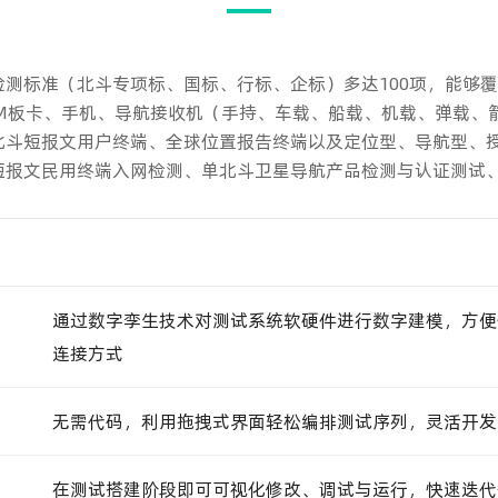
测标准（北斗专项标、国标、行标、企标）多达100项，能够
EM板卡、手机、导航接收机（手持、车载、船载、机载、弹载、
北斗短报文用户终端、全球位置报告终端以及定位型、导航型、
短报文民用终端入网检测、单北斗卫星导航产品检测与认证测试
通过数字孪生技术对测试系统软硬件进行数字建模，方便
连接方式
无需代码，利用拖拽式界面轻松编排测试序列，灵活开发
在测试搭建阶段即可可视化修改、调试与运行，快速迭代