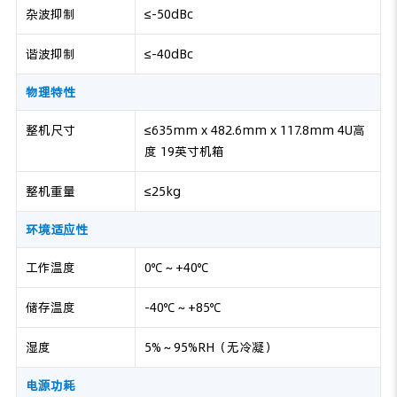
杂波抑制
≤-50dBc
谐波抑制
≤-40dBc
物理特性
整机尺寸
≤635mm x 482.6mm x 117.8mm 4U高
度 19英寸机箱
整机重量
≤25kg
环境适应性
工作温度
0℃～+40℃
储存温度
-40℃～+85℃
湿度
5%～95%RH（无冷凝）
电源功耗